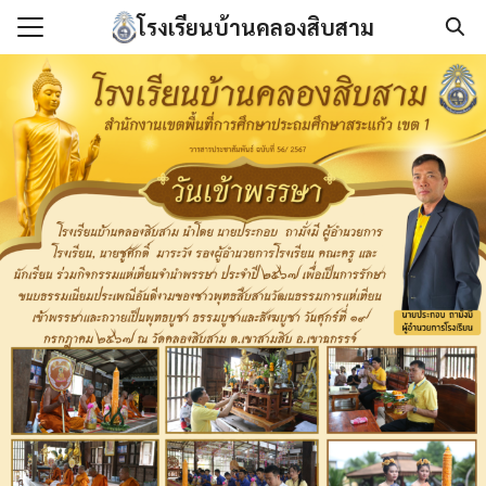
Skip
โรงเรียนบ้านคลองสิบสาม
to
Search
content
for:
แรก
กับเรา
องกันการทุจริต
นโลยีสารสนเทศ
/เอกสาร
เรา