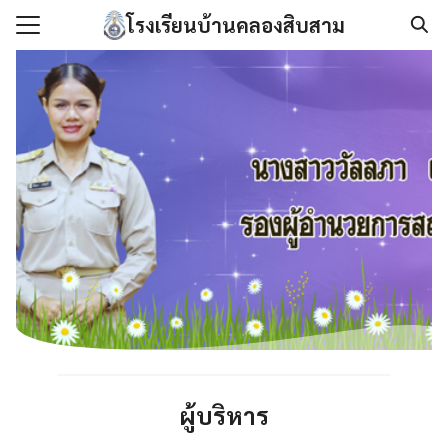
Skip
โรงเรียนบ้านคลองสิบสาม
to
Search
content
for:
แรก
กับเรา
องกันการทุจริต
นโลยีสารสนเทศ
/เอกสาร
เรา
ผู้บริหาร