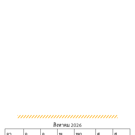
สิงหาคม 2026
อา.
จ.
อ.
พ.
พฤ.
ศ.
ส.