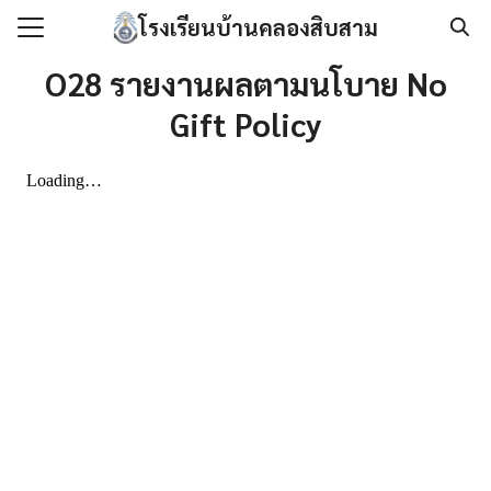
Skip
โรงเรียนบ้านคลองสิบสาม
to
Search
content
O28 รายงานผลตามนโบาย No
for:
Gift Policy
แรก
กับเรา
องกันการทุจริต
นโลยีสารสนเทศ
/เอกสาร
เรา