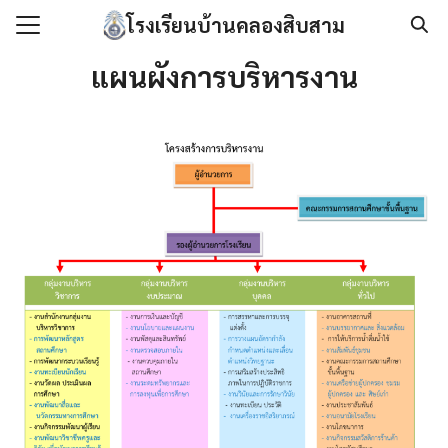
Skip
โรงเรียนบ้านคลองสิบสาม
to
Search
content
แผนผังการบริหารงาน
for:
แรก
กับเรา
องกันการทุจริต
นโลยีสารสนเทศ
/เอกสาร
เรา