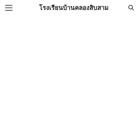
Skip
โรงเรียนบ้านคลองสิบสาม
to
Search
content
for:
แรก
กับเรา
องกันการทุจริต
นโลยีสารสนเทศ
/เอกสาร
เรา