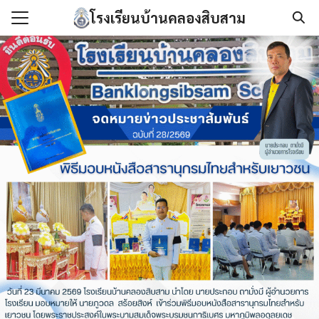
Skip
โรงเรียนบ้านคลองสิบสาม
to
Search
content
for:
แรก
กับเรา
องกันการทุจริต
นโลยีสารสนเทศ
/เอกสาร
เรา