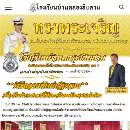
Skip
โรงเรียนบ้านคลองสิบสาม
to
Search
content
for:
แรก
กับเรา
องกันการทุจริต
นโลยีสารสนเทศ
/เอกสาร
เรา