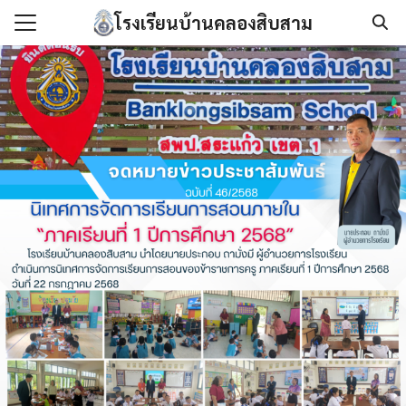
Skip
โรงเรียนบ้านคลองสิบสาม
to
Search
content
for:
แรก
กับเรา
องกันการทุจริต
นโลยีสารสนเทศ
/เอกสาร
เรา