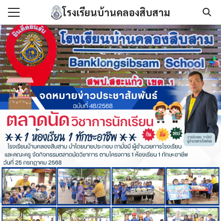
Skip
โรงเรียนบ้านคลองสิบสาม
to
Search
content
for:
แรก
กับเรา
องกันการทุจริต
นโลยีสารสนเทศ
/เอกสาร
เรา