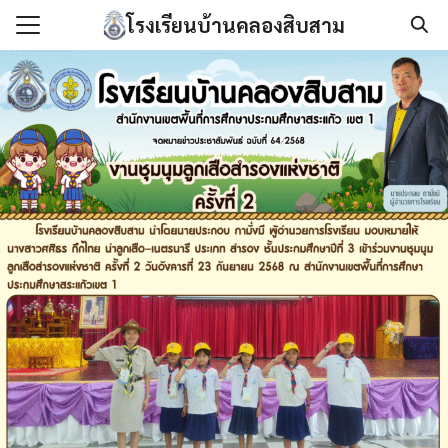
Skip
โรงเรียนบ้านคลองสิบสาม
to
Search
content
for:
แรก
กับเรา
องกันการทุจริต
นโลยีสารสนเทศ
/เอกสาร
เรา