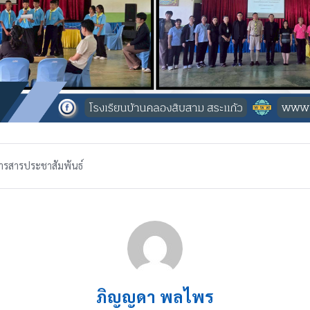
ารสารประชาสัมพันธ์
ภิญญดา พลไพร