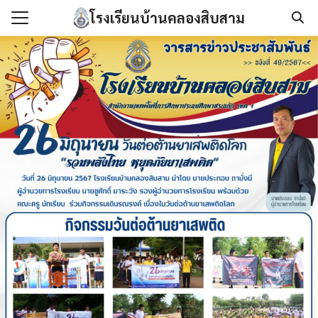
Skip
โรงเรียนบ้านคลองสิบสาม
to
Search
content
for:
แรก
กับเรา
องกันการทุจริต
นโลยีสารสนเทศ
/เอกสาร
เรา