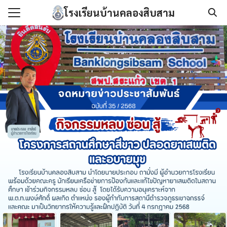
Skip
โรงเรียนบ้านคลองสิบสาม
to
Search
content
for:
แรก
กับเรา
องกันการทุจริต
นโลยีสารสนเทศ
/เอกสาร
เรา